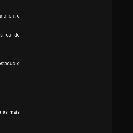
ano, entre
cas ou de
estaque e
e as mais