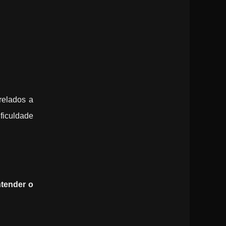
relados a
ificuldade
tender o