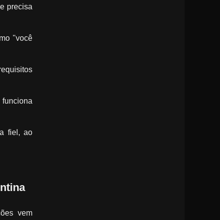
ue precisa
omo "você
requisitos
 funciona
 fiel, ao
ntina
ções vem