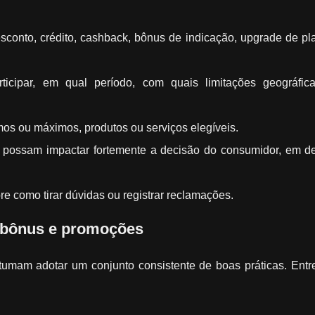
desconto, crédito, cashback, bônus de indicação, upgrade de pl
ticipar, em qual período, com quais limitações geográfi
imos ou máximos, produtos ou serviços elegíveis.
e possam impactar fortemente a decisão do consumidor, em d
re como tirar dúvidas ou registrar reclamações.
m bônus e promoções
umam adotar um conjunto consistente de boas práticas. Entr