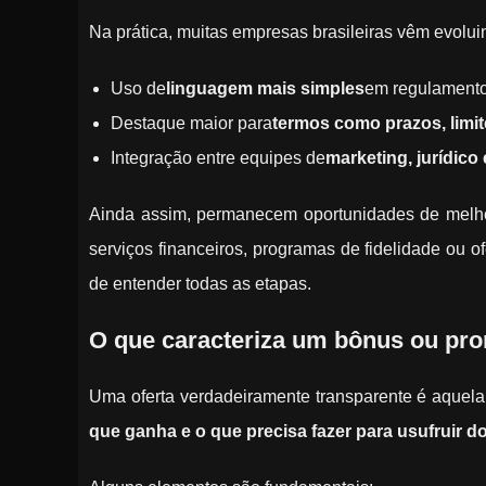
Na prática, muitas empresas brasileiras vêm evolu
Uso de
linguagem mais simples
em regulament
Destaque maior para
termos como prazos, limit
Integração entre equipes de
marketing, jurídico
Ainda assim, permanecem oportunidades de melho
serviços financeiros, programas de fidelidade ou o
de entender todas as etapas.
O que caracteriza um bônus ou pr
Uma oferta verdadeiramente transparente é aquel
que ganha e o que precisa fazer para usufruir do