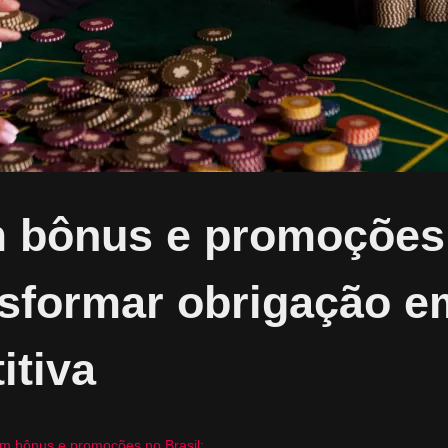
m bônus e promoções
nsformar obrigação e
itiva
m bônus e promoções no Brasil:...