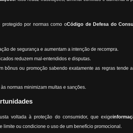
é protegido por normas como o
Código de Defesa do Cons
nsação de segurança e aumentam a intenção de recompra.
icados reduzem mal-entendidos e disputas.
um bônus ou promoção sabendo exatamente as regras tende a u
 às normas minimizam multas e sanções.
ortunidades
usta voltada à proteção do consumidor, que exige
informaç
 limite ou condicione o uso de um benefício promocional.