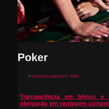
Poker
br.windows-casino.org
Poker
Transparência em bônus e 
obrigação em vantagem competi