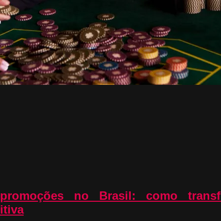
promoções no Brasil: como transf
tiva